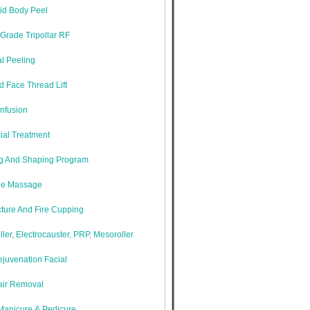
cid Body Peel
Grade Tripollar RF
l Peeling
 Face Thread Lift
nfusion
ial Treatment
g And Shaping Program
ne Massage
ture And Fire Cupping
iller, Electrocauster, PRP, Mesoroller
juvenation Facial
air Removal
Manicure & Pedicure