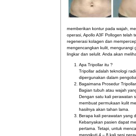
memberikan kontur pada wajah, men
operasi, Apollo A3F Pollogen telah t
regenerasi kolagen dan mempercepa
mengencangkan kulit, mengurangi gar
lingkar dan selulit. Anda akan melih
Apa Tripollar itu ?
Tripollar adalah teknologi rad
dipergunakan dalam pengobata
Bagaimana Prosedur Tripolla
Bagian tubuh atau wajah yang
Dengan satu kali perawatan se
membuat permukaan kulit men
hasilnya akan tahan lama.
Berapa kali perawatan yang di
Kebanyakan pasien dapat mel
pertama. Tetapi, untuk menca
mengikuti 4 – 8 kali sesi pera