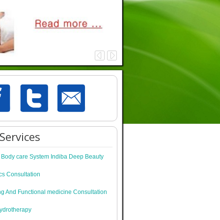
Services
c Body care System Indiba Deep Beauty
cs Consultation
ng And Functional medicine Consultation
ydrotherapy