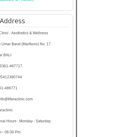
 Address
linic - Aesthetics & Wellness
u Umar Barat (Marlboro) No. 17
r BALI
 0361-487717
95412380744
361-486771
info@tifaraclinic.com
araclinic
nal Hours : Monday - Saturday
m - 06.00 Pm