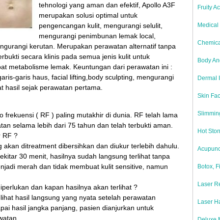
tehnologi yang aman dan efektif, Apollo A3F
Fruity A
merupakan solusi optimal untuk
pengencangan kulit, mengurangi selulit,
Medical 
mengurangi penimbunan lemak local,
Chemica
gurangi kerutan. Merupakan perawatan alternatif tanpa
erbukti secara klinis pada semua jenis kulit untuk
Body And
t metabolisme lemak. Keuntungan dari perawatan ini :
is-garis haus, facial lifting,body sculpting, mengurangi
Dermal I
at hasil sejak perawatan pertama.
Skin Fac
Slimmin
io frekuensi ( RF ) paling mutakhir di dunia. RF telah lama
n selama lebih dari 75 tahun dan telah terbukti aman.
Hot Sto
r RF ?
 akan ditreatment dibersihkan dan diukur terlebih dahulu.
Acupunc
kitar 30 menit, hasilnya sudah langsung terlihat tanpa
jadi merah dan tidak membuat kulit sensitive, namun
Botox, F
Laser Re
perlukan dan kapan hasilnya akan terlihat ?
ihat hasil langsung yang nyata setelah perawatan
Laser H
pai hasil jangka panjang, pasien dianjurkan untuk
watan.
Deluxe 