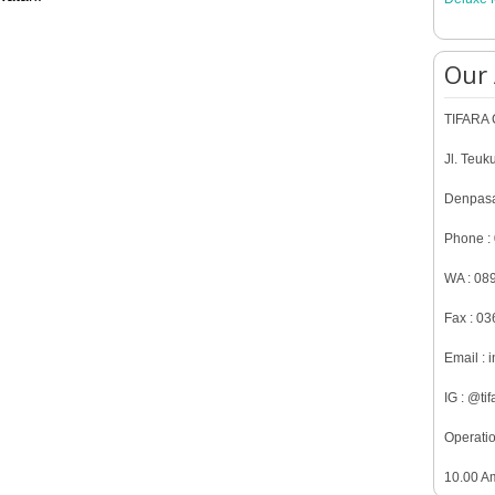
Our
TIFARA C
Jl. Teuk
Denpasa
Phone :
WA : 08
Fax : 0
Email : 
IG : @tif
Operatio
10.00 A